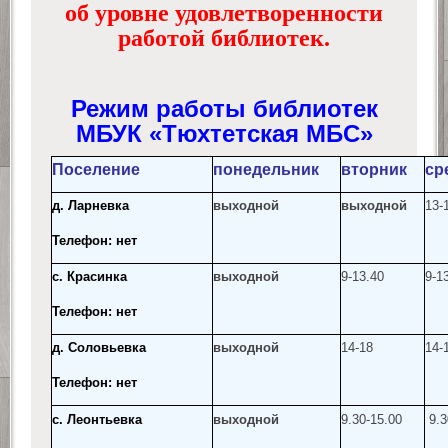
об уровне удовлетворенности
работой библиотек.
Режим работы библиотек
МБУК «Тюхтетская МБС»
Поселение
понедельник
вторник
ср
д. Ларневка
выходной
выходной
13-
Телефон: нет
с. Красинка
выходной
9-13.40
9-1
Телефон: нет
д. Соловьевка
выходной
14-18
14-
Телефон: нет
с. Леонтьевка
выходной
9.30-15.00
9.3