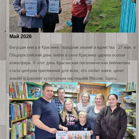
Май 2026
Бегущая книга в Красинке: праздник знаний и единства 27 мая, в
Общероссийский день библи в селе Красинка царила особая
атмосфера. В этот день Красинская поселенческая библиотека
стала центром притяжения для всех, кто любит книги, ценит
знания и дорожит культурным наследием России. Здесь…