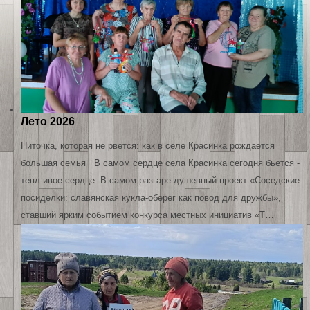
Лето 2026
Ниточка, которая не рвется: как в селе Красинка рождается
большая семья В самом сердце села Красинка сегодня бьется -
тепл ивое сердце. В самом разгаре душевный проект «Соседские
посиделки: славянская кукла-оберег как повод для дружбы»,
ставший ярким событием конкурса местных инициатив «Т…