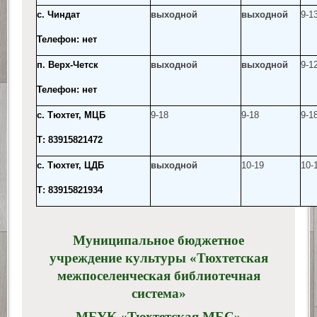
с. Чиндат
выходной
выходной
9-13
Телефон: нет
п. Верх-Четск
выходной
выходной
9-1
Телефон: нет
с. Тюхтет, МЦБ
9-18
9-18
9-1
Т: 83915821472
с. Тюхтет, ЦДБ
выходной
10-19
10-
Т: 83915821934
Муниципальное бюджетное
учреждение культуры «Тюхтетская
межпоселенческая библиотечная
система»
МБУК «Тюхтетская МБС»