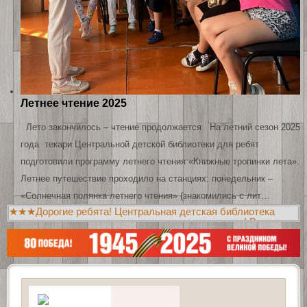
Летнее чтение 2025
Лето закончилось – чтение продолжается На летний сезон 2025
года текари Центральной детской библиотеки для ребят
подготовили программу летнего чтения «Книжные тропинки лета».
Летнее путешествие проходило на станциях: понедельник –
«Солнечная полянка летнего чтения» (знакомились с лит…
★★★Дорогие ребята! Центральная детская библиотека
приглашает вас познакомиться с новыми книгами! Всегда
рады видеть вас в библиотеках!!!★★★