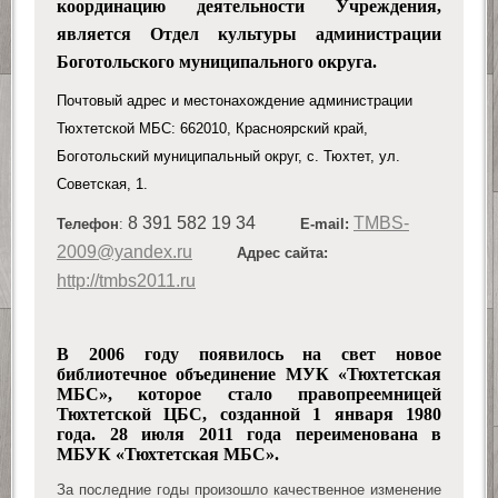
координацию деятельности Учреждения,
является Отдел культуры администрации
Боготольского муниципального округа.
Почтовый адрес и местонахождение администрации
Тюхтетской МБС: 662010, Красноярский край,
Боготольский муниципальный округ, с. Тюхтет, ул.
Советская, 1.
8 391 582 19 34
TMBS-
Телефон
:
E-mail:
2009@yandex.ru
Адрес сайта:
http://tmbs2011.ru
В 2006 году появилось на свет новое
библиотечное объединение МУК «Тюхтетская
МБС», которое стало право­преемницей
Тюхтетской ЦБС, созданной 1 января 1980
года. 28 июля 2011 года переименована в
МБУК
«
Тюхтетская МБС
»
.
За последние годы произошло качественное изменение