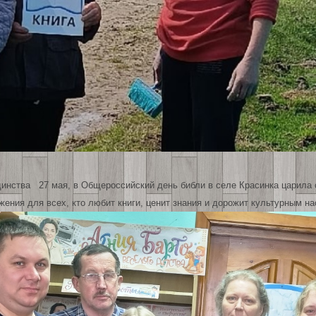
единства 27 мая, в Общероссийский день библи в селе Красинка царила
жения для всех, кто любит книги, ценит знания и дорожит культурным 