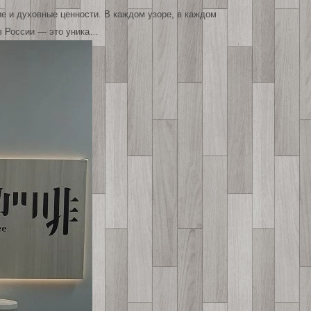
е и духовные ценности. В каждом узоре, в каждом
в России — это уника…