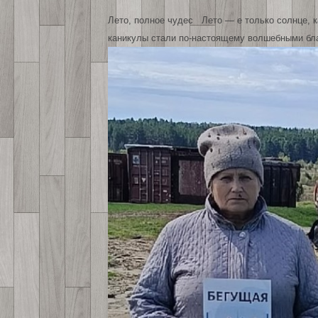
Лето, полное чудес Лето — е только солнце, к
каникулы стали по-настоящему волшебными бла