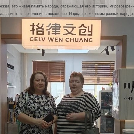
жда, это живая память народа, отражающая его историю, мировоззрени
редаваемые из поколения в поколение. Народные костюмы разных народо