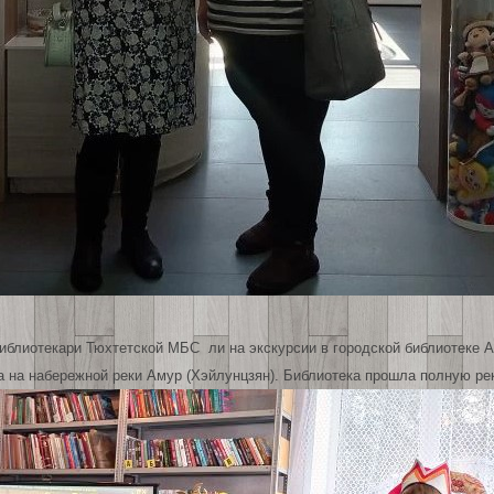
иблиотекари Тюхтетской МБС ли на экскурсии в городской библиотеке 
а на набережной реки Амур (Хэйлунцзян). Библиотека прошла полную р