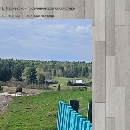
! В Ларневской поселенческой библиотеке
десь чтение — это приключени…