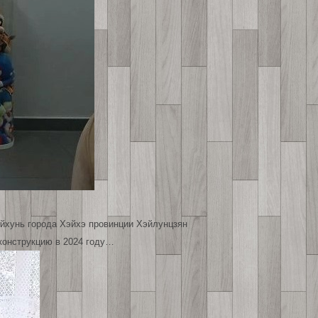
Айхунь города Хэйхэ провинции Хэйлунцзян
еконструкцию в 2024 году…