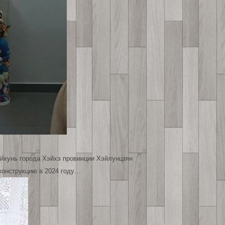
Айхунь города Хэйхэ провинции Хэйлунцзян
еконструкцию в 2024 году…