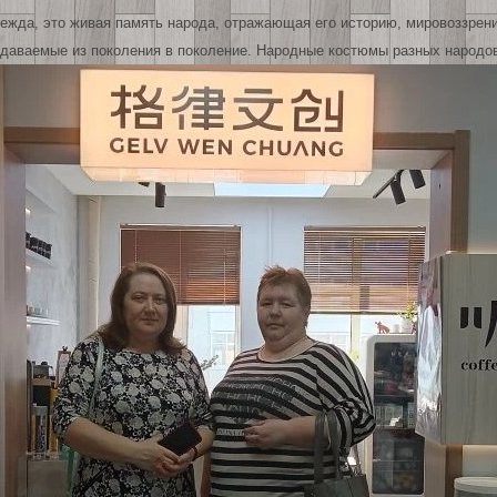
жда, это живая память народа, отражающая его историю, мировоззрени
редаваемые из поколения в поколение. Народные костюмы разных народо