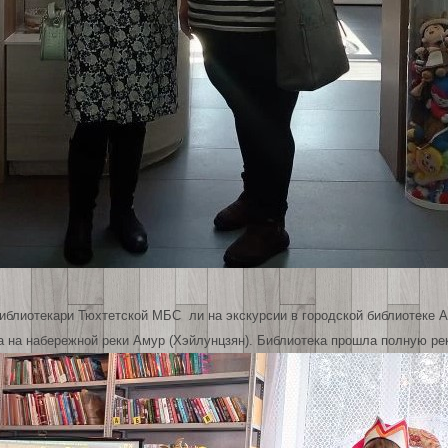
иблиотекари Тюхтетской МБС ли на экскурсии в городской библиотеке 
а на набережной реки Амур (Хэйлунцзян). Библиотека прошла полную р