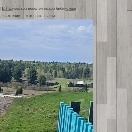
! В Ларневской поселенческой библиотеке
десь чтение — это приключени…