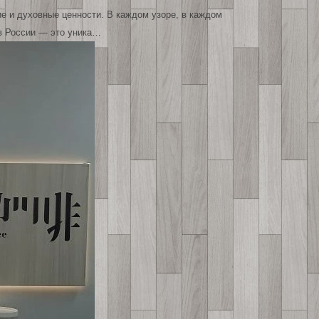
е и духовные ценности. В каждом узоре, в каждом
в России — это уника…