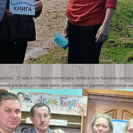
единства 27 мая, в Общероссийский день библи в селе Красинка царила
жения для всех, кто любит книги, ценит знания и дорожит культурным 