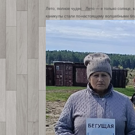
Лето, полное чудес Лето — е только солнце, к
каникулы стали по-настоящему волшебными бла