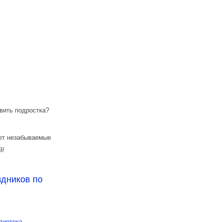
вить подростка?
ует незабываемые
й!
здников по
лиотека