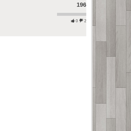
196
0
2