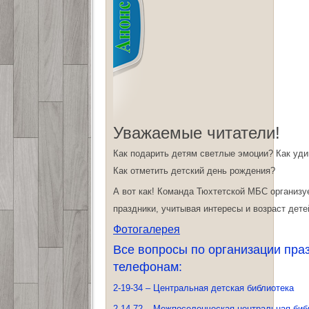
Уважаемые читатели!
Как подарить детям светлые эмоции? Как уди
Как отметить детский день рождения?
А вот как! Команда Тюхтетской МБС организ
праздники, учитывая интересы и возраст дете
Фотогалерея
Все вопросы по организации пра
телефонам:
2-19-34 – Центральная детская библиотека
2-14-72 – Межпоселенческая центральная биб