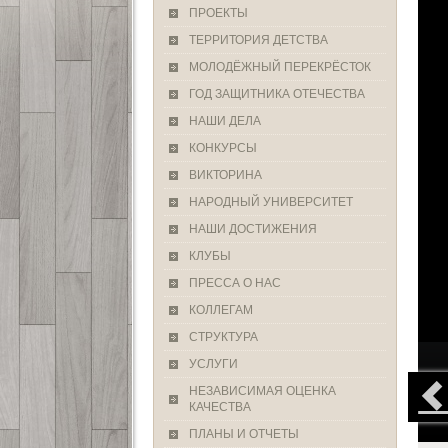
ПРОЕКТЫ
ТЕРРИТОРИЯ ДЕТСТВА
МОЛОДЁЖНЫЙ ПЕРЕКРЁСТОК
ГОД ЗАЩИТНИКА ОТЕЧЕСТВА
НАШИ ДЕЛА
КОНКУРСЫ
ВИКТОРИНА
НАРОДНЫЙ УНИВЕРСИТЕТ
НАШИ ДОСТИЖЕНИЯ
КЛУБЫ
ПРЕССА О НАС
КОЛЛЕГАМ
СТРУКТУРА
УСЛУГИ
НЕЗАВИСИМАЯ ОЦЕНКА
КАЧЕСТВА
ПЛАНЫ И ОТЧЕТЫ