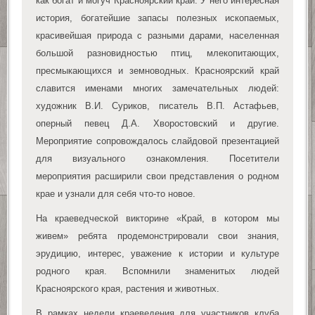
как богат и могуч Красноярский край. У него интересная
история, богатейшие запасы полезных ископаемых,
красивейшая природа с разными дарами, населенная
большой разновидностью птиц, млекопитающих,
пресмыкающихся и земноводных. Красноярский край
славится именами многих замечательных людей:
художник В.И. Суриков, писатель В.П. Астафьев,
оперный певец Д.А. Хворостовский и другие.
Мероприятие сопровождалось слайдовой презентацией
для визуального ознакомления. Посетители
мероприятия расширили свои представления о родном
крае и узнали для себя что-то новое.
На краеведческой викторине «Край, в котором мы
живем» ребята продемонстрировали свои знания,
эрудицию, интерес, уважение к истории и культуре
родного края. Вспомнили знаменитых людей
Красноярского края, растения и животных.
В рамках недели краеведения для участников клуба