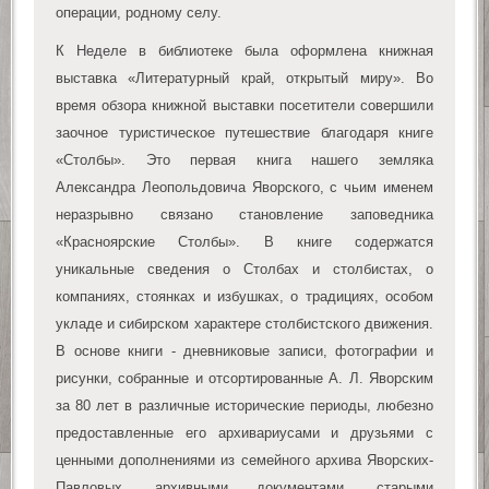
операции, родному селу.
К Неделе в библиотеке была оформлена книжная
выставка «Литературный край, открытый миру». Во
время обзора книжной выставки посетители совершили
заочное туристическое путешествие благодаря книге
«Столбы». Это первая книга нашего земляка
Александра Леопольдовича Яворского, с чьим именем
неразрывно связано становление заповедника
«Красноярские Столбы». В книге содержатся
уникальные сведения о Столбах и столбистах, о
компаниях, стоянках и избушках, о традициях, особом
укладе и сибирском характере столбистского движения.
В основе книги - дневниковые записи, фотографии и
рисунки, собранные и отсортированные А. Л. Яворским
за 80 лет в различные исторические периоды, любезно
предоставленные его архивариусами и друзьями с
ценными дополнениями из семейного архива Яворских-
Павловых, архивными документами, старыми