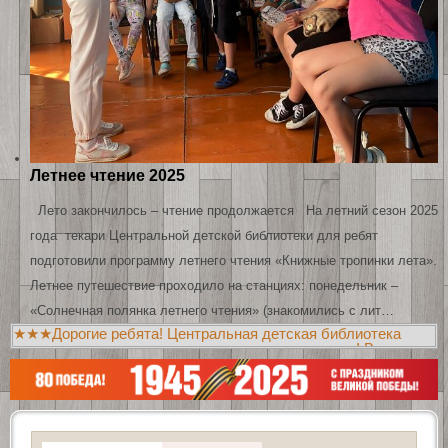
Летнее чтение 2025
Лето закончилось – чтение продолжается На летний сезон 2025
года текари Центральной детской библиотеки для ребят
подготовили программу летнего чтения «Книжные тропинки лета».
Летнее путешествие проходило на станциях: понедельник –
«Солнечная полянка летнего чтения» (знакомились с лит…
★★★Дорогие ребята! Центральная детская библиотека
приглашает вас познакомиться с новыми книгами! Всегда
рады видеть вас в библиотеках!!!★★★