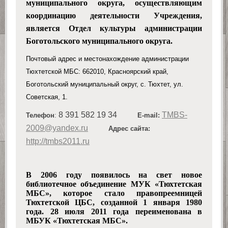
муниципального округа
, осуществляющим
координацию деятельности Учреждения,
является Отдел культуры администрации
Боготольского муниципального округа.
Почтовый адрес и местонахождение администрации
Тюхтетской МБС: 662010, Красноярский край,
Боготольский муниципальный округ, с. Тюхтет, ул.
Советская, 1.
8 391 582 19 34
TMBS-
Телефон
:
E-mail:
2009@yandex.ru
Адрес сайта:
http://tmbs2011.ru
В 2006 году появилось на свет новое
библиотечное объединение МУК «Тюхтетская
МБС», которое стало право­преемницей
Тюхтетской ЦБС, созданной 1 января 1980
года. 28 июля 2011 года переименована в
МБУК
«
Тюхтетская МБС
»
.