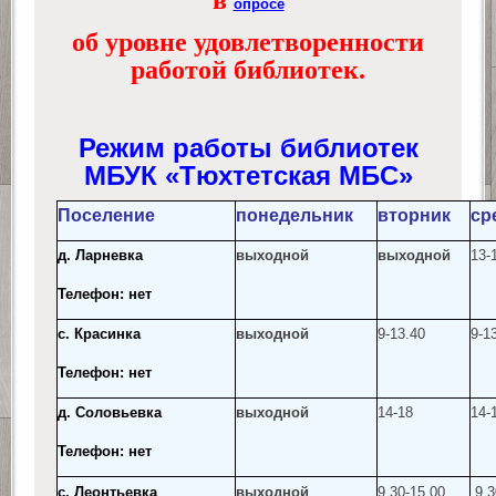
в
опросе
об уровне удовлетворенности
работой библиотек.
Режим работы библиотек
МБУК «Тюхтетская МБС»
Поселение
понедельник
вторник
ср
д. Ларневка
выходной
выходной
13-
Телефон: нет
с. Красинка
выходной
9-13.40
9-1
Телефон: нет
д. Соловьевка
выходной
14-18
14-
Телефон: нет
с. Леонтьевка
выходной
9.30-15.00
9.3