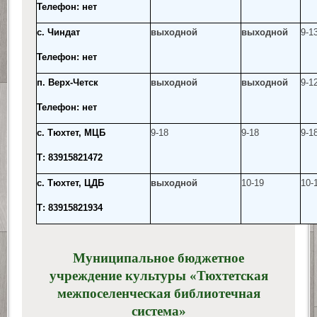
Телефон: нет
с. Чиндат
выходной
выходной
9-13
Телефон: нет
п. Верх-Четск
выходной
выходной
9-1
Телефон: нет
с. Тюхтет, МЦБ
9-18
9-18
9-1
Т: 83915821472
с. Тюхтет, ЦДБ
выходной
10-19
10-
Т: 83915821934
Муниципальное бюджетное
учреждение культуры «Тюхтетская
межпоселенческая библиотечная
система»