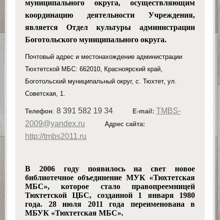
муниципального округа
, осуществляющим
координацию деятельности Учреждения,
является Отдел культуры администрации
Боготольского муниципального округа.
Почтовый адрес и местонахождение администрации
Тюхтетской МБС: 662010, Красноярский край,
Боготольский муниципальный округ, с. Тюхтет, ул.
Советская, 1.
8 391 582 19 34
TMBS-
Телефон
:
E-mail:
2009@yandex.ru
Адрес сайта:
http://tmbs2011.ru
В 2006 году появилось на свет новое
библиотечное объединение МУК «Тюхтетская
МБС», которое стало право­преемницей
Тюхтетской ЦБС, созданной 1 января 1980
года. 28 июля 2011 года переименована в
МБУК
«
Тюхтетская МБС
»
.