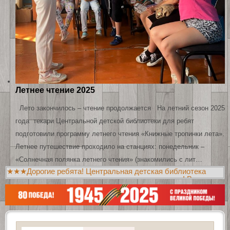
Летнее чтение 2025
Лето закончилось – чтение продолжается На летний сезон 2025
года текари Центральной детской библиотеки для ребят
подготовили программу летнего чтения «Книжные тропинки лета».
Летнее путешествие проходило на станциях: понедельник –
«Солнечная полянка летнего чтения» (знакомились с лит…
★★★Дорогие ребята! Центральная детская библиотека
приглашает вас познакомиться с новыми книгами! Всегда
рады видеть вас в библиотеках!!!★★★