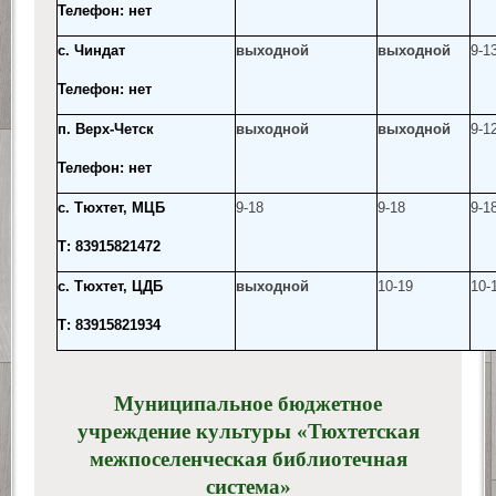
Телефон: нет
с. Чиндат
выходной
выходной
9-13
Телефон: нет
п. Верх-Четск
выходной
выходной
9-1
Телефон: нет
с. Тюхтет, МЦБ
9-18
9-18
9-1
Т: 83915821472
с. Тюхтет, ЦДБ
выходной
10-19
10-
Т: 83915821934
Муниципальное бюджетное
учреждение культуры «Тюхтетская
межпоселенческая библиотечная
система»