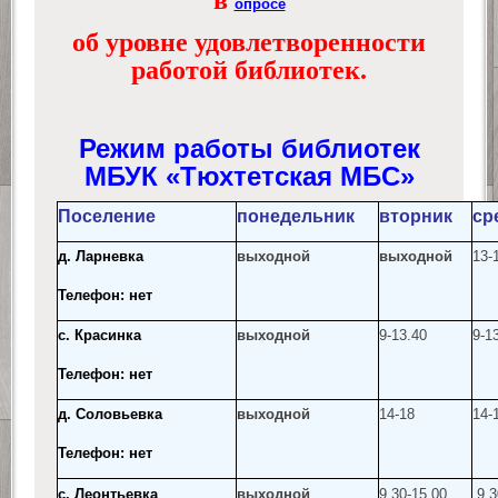
в
опросе
об уровне удовлетворенности
работой библиотек.
Режим работы библиотек
МБУК «Тюхтетская МБС»
Поселение
понедельник
вторник
ср
д. Ларневка
выходной
выходной
13-
Телефон: нет
с. Красинка
выходной
9-13.40
9-1
Телефон: нет
д. Соловьевка
выходной
14-18
14-
Телефон: нет
с. Леонтьевка
выходной
9.30-15.00
9.3