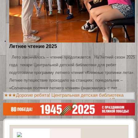
Летнее чтение 2025
Лето закончилось – чтение продолжается На летний сезон 2025
года текари Центральной детской библиотеки для ребят
подготовили программу летнего чтения «Книжные тропинки лета».
Летнее путешествие проходило на станциях: понедельник –
«Солнечная полянка летнего чтения» (знакомились с лит…
★★★Дорогие ребята! Центральная детская библиотека
приглашает вас познакомиться с новыми книгами! Всегда
рады видеть вас в библиотеках!!!★★★