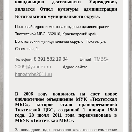
координацию деятельности Учреждения,
является Отдел культуры администрации
Боготольского муниципального округа.
Почтовый адрес и местонахождение администрации
Тюхтетской МБС: 662010, Красноярский край,
Боготольский муниципальный округ, с. Тюхтет, ул.
Советская, 1.
8 391 582 19 34
TMBS-
Телефон
:
E-mail:
2009@yandex.ru
Адрес сайта:
http://tmbs2011.ru
В 2006 году появилось на свет новое
библиотечное объединение МУК «Тюхтетская
МБС», которое стало право­преемницей
Тюхтетской ЦБС, созданной 1 января 1980
года. 28 июля 2011 года переименована в
МБУК
«
Тюхтетская МБС
»
.
За последние годы произошло качественное изменение