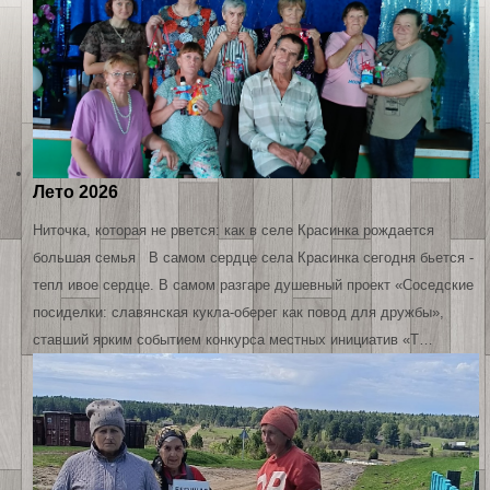
Лето 2026
Ниточка, которая не рвется: как в селе Красинка рождается
большая семья В самом сердце села Красинка сегодня бьется -
тепл ивое сердце. В самом разгаре душевный проект «Соседские
посиделки: славянская кукла-оберег как повод для дружбы»,
ставший ярким событием конкурса местных инициатив «Т…