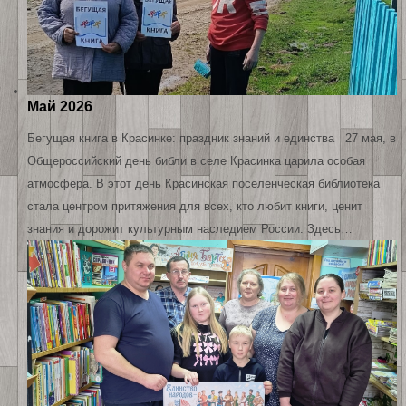
Май 2026
Бегущая книга в Красинке: праздник знаний и единства 27 мая, в
Общероссийский день библи в селе Красинка царила особая
атмосфера. В этот день Красинская поселенческая библиотека
стала центром притяжения для всех, кто любит книги, ценит
знания и дорожит культурным наследием России. Здесь…