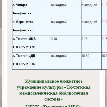
с. Чиндат
выходной
выходной
9-13
Телефон: нет
п. Верх-Четск
выходной
выходной
9-1
Телефон: нет
с. Тюхтет, МЦБ
9-18
9-18
9-1
Т: 83915821472
с. Тюхтет, ЦДБ
выходной
10-19
10-
Т: 83915821934
Муниципальное бюджетное
учреждение культуры «Тюхтетская
межпоселенческая библиотечная
система»
МБУК «Тюхтетская МБС»