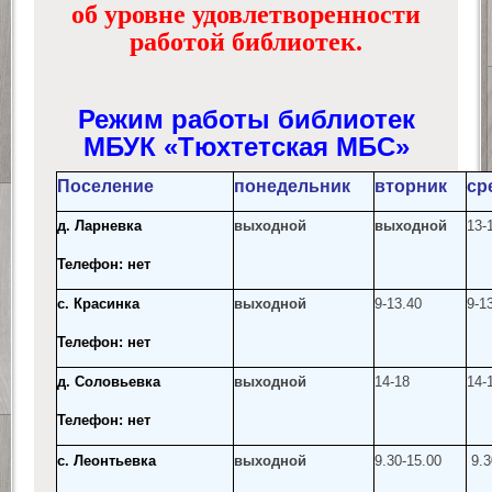
об уровне удовлетворенности
работой библиотек.
Режим работы библиотек
МБУК «Тюхтетская МБС»
Поселение
понедельник
вторник
ср
д. Ларневка
выходной
выходной
13-
Телефон: нет
с. Красинка
выходной
9-13.40
9-1
Телефон: нет
д. Соловьевка
выходной
14-18
14-
Телефон: нет
с. Леонтьевка
выходной
9.30-15.00
9.3